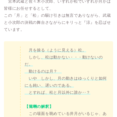
宮本武蔵と佐々木小次郎、いずれが松でいずれが月かは
皆様にお任せするとして、
この「月」と「松」の駆け引きは無言でありながら、武蔵
と小次郎の決戦の舞台さながらにキリっと『涼』を忍ばせ
ています。
月を操る（ように見える）松。
しかし
、松は動かない・・・動けないの
だ。
動けるのは月？
いや しかし、月の動きはゆっくりと如何
にも鈍い、遅いのである。
とすれば、松と月以外に誰か‥？
【篶囀の解釈】
この場面を眺めている井月がいるじゃ、あ