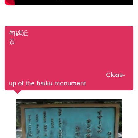
句碑近
景
Close-
up of the haiku monument