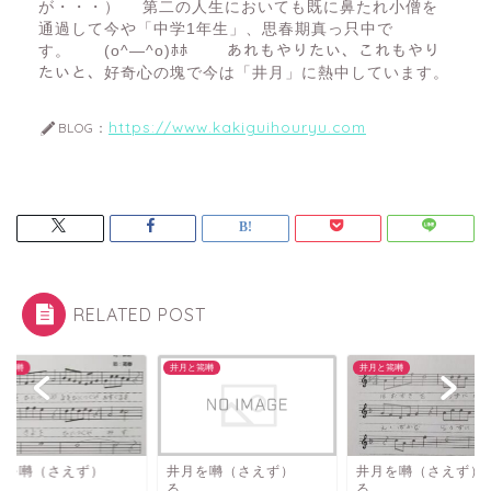
が・・・） 第二の人生においても既に鼻たれ小僧を
通過して今や「中学1年生」、思春期真っ只中で
す。 (o^―^o)ﾎﾎ あれもやりたい、これもやり
たいと、好奇心の塊で今は「井月」に熱中しています。
https://www.kakiguihouryu.com
BLOG：
RELATED POST
と篶囀
井月と篶囀
井月と篶囀
月を囀（さえず）
井月を囀（さえず）
井月を囀（さえず）
る
る