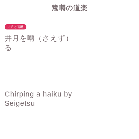
篶囀の道楽
井月と篶囀
井月を囀（さえず）
る
Chirping a haiku by
Seigetsu