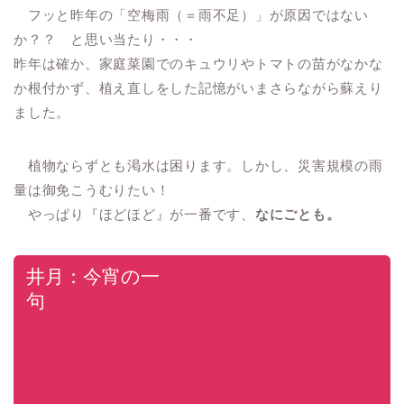
フッと昨年の「空梅雨（＝雨不足）」が原因ではない
か？？ と思い当たり・・・
昨年は確か、家庭菜園でのキュウリやトマトの苗がなかな
か根付かず、植え直しをした記憶がいまさらながら蘇えり
ました。
植物ならずとも渇水は困ります。しかし、災害規模の雨
量は御免こうむりたい！
やっぱり『ほどほど』が一番です、
なにごとも。
井月：今宵の一
句