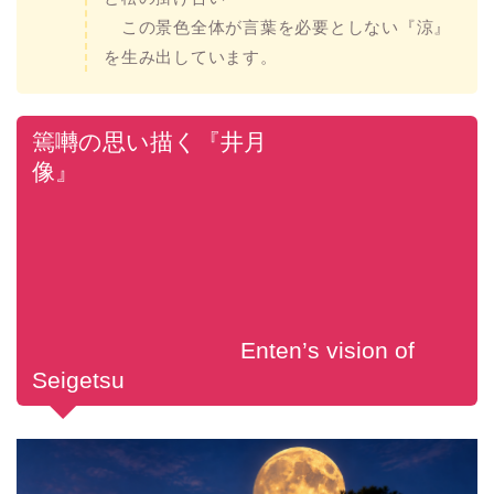
この景色全体が言葉を必要としない『涼』
を生み出しています。
篶囀の思い描く『井月
像』
Enten’s vision of
Seigetsu