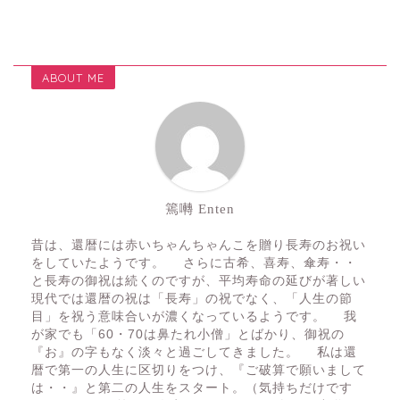
ABOUT ME
篶囀 Enten
昔は、還暦には赤いちゃんちゃんこを贈り長寿のお祝い
をしていたようです。 さらに古希、喜寿、傘寿・・
と長寿の御祝は続くのですが、平均寿命の延びが著しい
現代では還暦の祝は「長寿」の祝でなく、「人生の節
目」を祝う意味合いが濃くなっているようです。 我
が家でも「60・70は鼻たれ小僧」とばかり、御祝の
『お』の字もなく淡々と過ごしてきました。 私は還
暦で第一の人生に区切りをつけ、『ご破算で願いまして
は・・』と第二の人生をスタート。（気持ちだけです